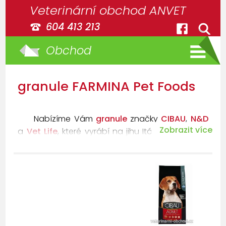
Veterinární obchod ANVET
604 413 213
Obchod
granule FARMINA Pet Foods
Nabízíme Vám
granule
značky
CIBAU
,
N&D
Zobrazit více
a
Vet Life
, které vyrábí na jihu Itálie společnost
Farmina Pet Foods
. Společnost založil roku 1956
veterinář Dr. Francesco Russo, kterou v roce 1999
převzal jeho syn Dr. Angelo Russo a pokračoval
ve vizi svého otce, výrobě
špičkových granulí
pro psy a kočky
za použití kvalitních a
čerstvých surovin.