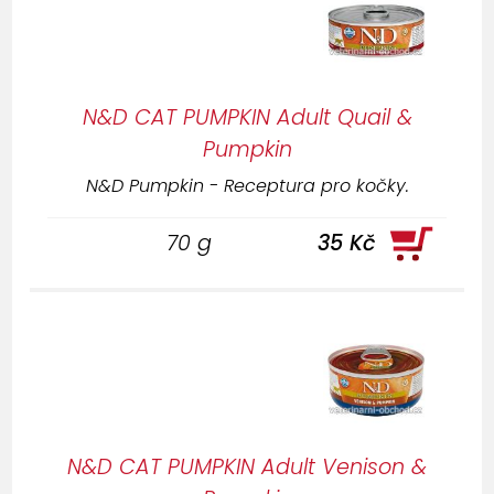
N&D CAT PUMPKIN Adult Quail &
Pumpkin
N&D Pumpkin - Receptura pro kočky.
70 g
35 Kč
N&D CAT PUMPKIN Adult Venison &