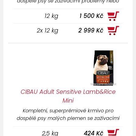
dospělé psy se zažívacími problémy nebo
trpící potravinovými alergiemi.
12 kg
1 500 Kč
2x 12 kg
2 999 Kč
CIBAU Adult Sensitive Lamb&Rice
Mini
Kompletní, superprémiové krmivo pro
dospělé psy malých plemen se zažívacími
problémy nebo trpící potravinovými
2,5 kg
424 Kč
alergiemi.