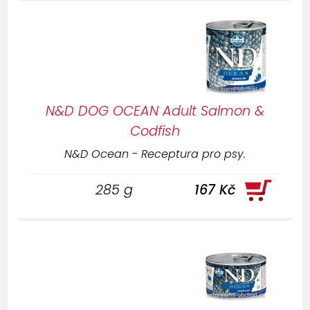
N&D DOG OCEAN Adult Salmon &
Codfish
N&D Ocean - Receptura pro psy.
285 g
167 Kč