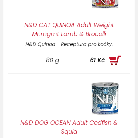
N&D CAT QUINOA Adult Weight
Mnmgmt Lamb & Brocolli
N&D Quinoa - Receptura pro kočky.
80 g
61 Kč
N&D DOG OCEAN Adult Codfish &
Squid