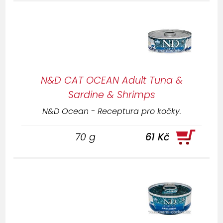
N&D CAT OCEAN Adult Tuna &
Sardine & Shrimps
N&D Ocean - Receptura pro kočky.
70 g
61 Kč