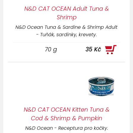
N&D CAT OCEAN Adult Tuna &
Shrimp
N&D Ocean Tuna & Sardine & Shrimp Adult
- Tuňák, sardinky, krevety.
70 g
35 Kč
N&D CAT OCEAN Kitten Tuna &
Cod & Shrimp & Pumpkin
N&D Ocean - Receptura pro kočky.