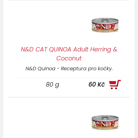
N&D CAT QUINOA Adult Herring &
Coconut
N&D Quinoa - Receptura pro kočky.
80 g
60 Kč