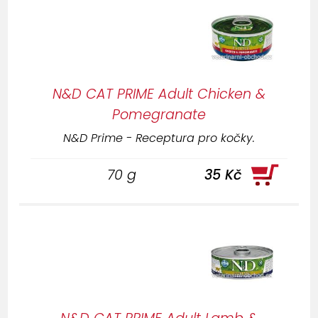
N&D CAT PRIME Adult Chicken &
Pomegranate
N&D Prime - Receptura pro kočky.
70 g
35 Kč