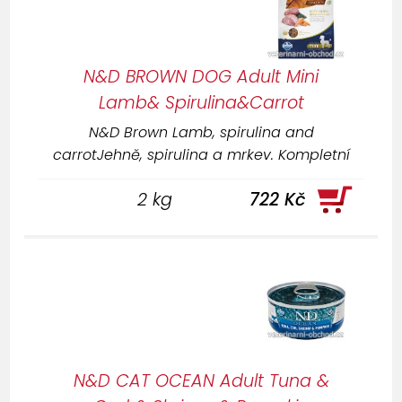
N&D BROWN DOG Adult Mini
Lamb& Spirulina&Carrot
N&D Brown Lamb, spirulina and
carrotJehně, spirulina a mrkev. Kompletní
krmivo pro dospělé psy malých plemen.
2 kg
722 Kč
N&D CAT OCEAN Adult Tuna &