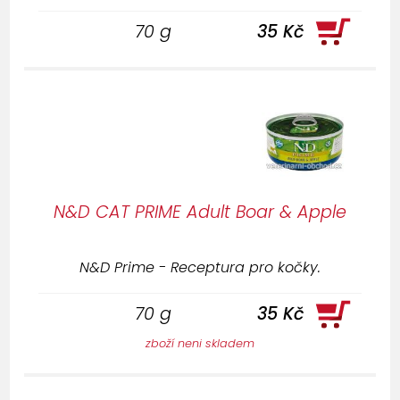
70 g
35 Kč
N&D CAT PRIME Adult Boar & Apple
N&D Prime - Receptura pro kočky.
70 g
35 Kč
zboží neni skladem