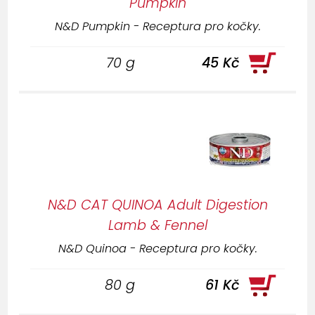
Pumpkin
N&D Pumpkin - Receptura pro kočky.
70 g
45 Kč
N&D CAT QUINOA Adult Digestion
Lamb & Fennel
N&D Quinoa - Receptura pro kočky.
80 g
61 Kč