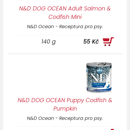
N&D DOG OCEAN Adult Salmon &
Codfish Mini
N&D Ocean - Receptura pro psy.
140 g
55 Kč
N&D DOG OCEAN Puppy Codfish &
Pumpkin
N&D Ocean - Receptura pro psy.