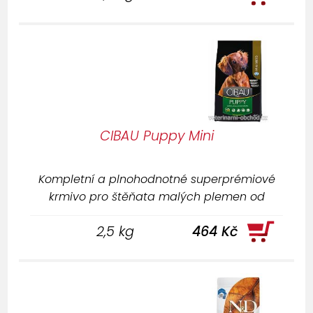
CIBAU Puppy Mini
Kompletní a plnohodnotné superprémiové
krmivo pro štěňata malých plemen od
odstavu až do dospělosti.
2,5 kg
464 Kč