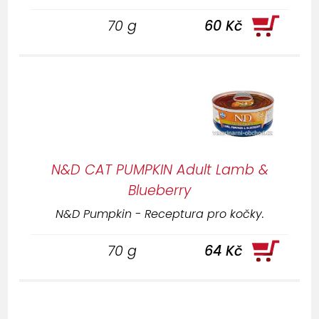
70 g
60 Kč
N&D CAT PUMPKIN Adult Lamb &
Blueberry
N&D Pumpkin - Receptura pro kočky.
70 g
64 Kč