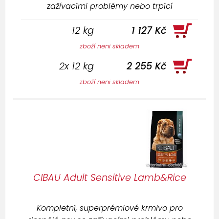
zažívacími problémy nebo trpící
potravinovými alergiemi.
12 kg
1 127 Kč
zboží neni skladem
2x 12 kg
2 255 Kč
zboží neni skladem
CIBAU Adult Sensitive Lamb&Rice
Kompletní, superprémiové krmivo pro